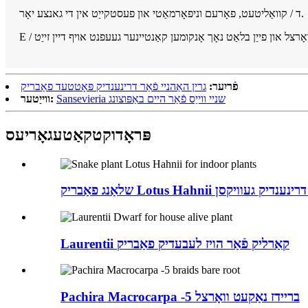
ד / קוואַליטעט, פאָרעם וניפאָרמאַטי און פעסטקייַט אין די גאנצע יאָר.
פֿריִער:
גרין האַהניי פֿאַר דרינענדיק פּאָטטעד פאַבריק
Sansevieria שניי ווייַס פֿאַר היים באַפּוצונג
ווייַטער:
פּראָדוקט
קאַטעגאָריעס
ריק Lotus Hahnii פֿאַר דרינענדיק געוויקסן
Laurentii קאַרליק פֿאַר הויז לעבעדיק פאַבריק
Pachira Macrocarpa -5 בריידז נאַקעט וואָרצל