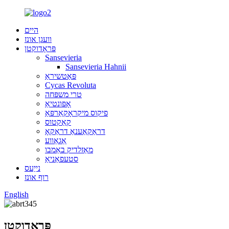
היים
וועגן אונז
פּראָדוקטן
Sansevieria
Sansevieria Hahnii
פּאַטשיראַ
Cycas Revoluta
טרי משפּחה
אָפּונטיאַ
פיקוס מיקראָקאַרפּאַ
קאַקטוס
דראַקאַענאַ דראַקאָ
אַגאַווע
מאַזלדיק באַמבו
סטעפאַניאַ
נייַעס
רוף אונז
English
פּראָדוקטן