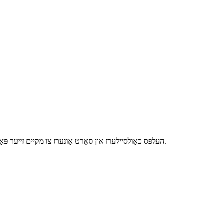
Vanli העלפּס כאָולסיילערז און סאָרט אָונערז צו מקיים זייער פּאָטטעד געוויקסן און באָנסאַי פּרויעקט דורך די שפּיץ-סוף טערנקי וועג.