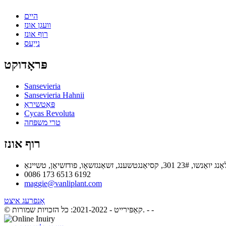
היים
וועגן אונז
רוף אונז
נייַעס
פּראָדוקט
Sansevieria
Sansevieria Hahnii
פּאַטשיראַ
Cycas Revoluta
טרי משפּחה
רוף אונז
0086 173 6513 6192
maggie@vanliplant.com
אָנפרעג איצט
- -
© קאַפּירייט - 2021-2022: כל הזכויות שמורות.