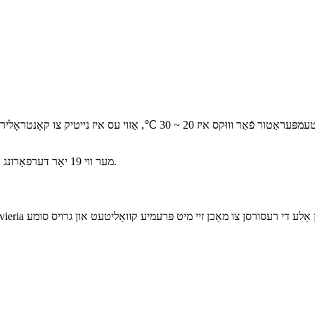
1 / מער ווי 19 יאָר דערפאַרונג אין פאַבריק קאַלטיוויישאַן אין די פעלד און פּאָטטינג אין די אָראַנזשעריי.