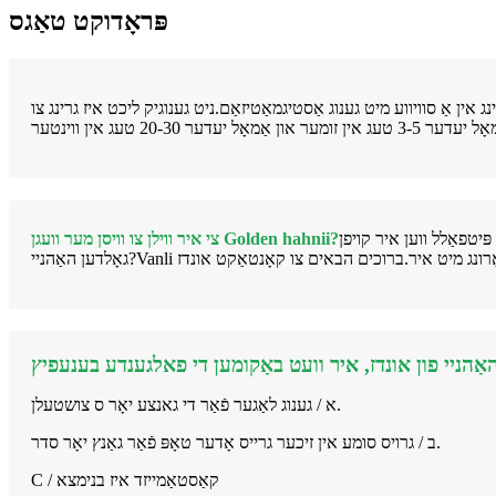
פּראָדוקט טאַגס
ג אין אַ סוויווע מיט גענוג אַסטיגמאַטיזאַם.ניט גענוגיק ליכט איז גרינג צו
ען איז דער בעסטער צייט פֿאַר איר צו קויפן
צי איר ווילן צו וויסן מער וועגן Golden hahnii?
א / גענוג לאַגער פֿאַר די גאנצע יאָר ס צושטעלן.
ב / גרויס סומע אין זיכער גרייס אָדער טאָפּ פֿאַר גאַנץ יאָר סדר.
C / קאַסטאַמייזד איז בנימצא