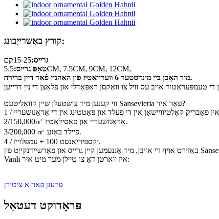
קורץ באַשרייַבונג:
גרייס:
15-25קם
5.5CM, 7.5CM, 9CM, 12CM,
טאָפּ גרייס:
מיר האָבן בייַ מינדסטער 6 ווערייאַטיז פון האַהניי פֿאַר דיין ברירה.
ווי קענען מיר צושטעלן שיין קוואַליטעט Sansevieria פֿאַר איר?
2/150,000㎡ אָראַנזשעריי און פאַסילאַטיז.
3/200,000 ㎡ פיילד באַזע.
4 / יקספּיריאַנסט 100 + עמפּלוייז.
Vanli איז ווארטן דאָ צו טיילן מער מיט איר:
פרעגן פֿאַר אַ ציטירן
פּראָדוקט דעטאַל