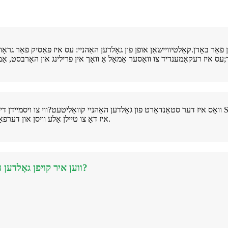
ר באָדן.קאַלטיוויישאַן אופֿן פון גאָלדען האַהניי: עס איז פּאַסיק פֿאַר גראָוינ
וואָס איז דער סטאַנדאַרט פון גאָלדען האַהניי קוואַליטעט?ווי צו ויסמיידן די פּיטפאַלל ווען איר קויפן Sansevieria פֿון טשיינאַ?וו
גאָלדען האַהניי?Vanli איז דאָ צו טיילן אַלע וויסן און דערפאַרונג מיט איר.ברוכים הבאים צו קאָנטאַקט אונדז.
ווען איר קויפן גאָלדען האַהניי פון אונדז, איר וועט באַקומען די פאלגענדע בענעפיץ?