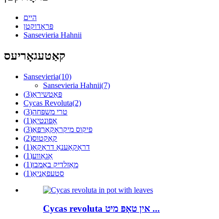
היים
פּראָדוקטן
Sansevieria Hahnii
קאַטעגאָריעס
Sansevieria
(10)
Sansevieria Hahnii
(7)
פּאַטשיראַ
(3)
Cycas Revoluta
(2)
טרי משפּחה
(3)
אָפּונטיאַ
(1)
פיקוס מיקראָקאַרפּאַ
(3)
קאַקטוס
(2)
דראַקאַענאַ דראַקאָ
(1)
אַגאַווע
(1)
מאַזלדיק באַמבו
(1)
סטעפאַניאַ
(1)
Cycas revoluta אין טאָפּ מיט ...