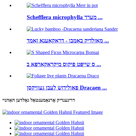
Schefflera microphylla מערר ...
מאַזלדיק באַמבו - דראַקאַענאַ זאַמד ...
ס שייפּט פיקוס מיקראָקאַרפּאַ ב ...
פאָולידזש לעבן געוויקסן Dracaen ...
דרינענדיק אָרנאַמענטאַל גאָלדען האַהניי