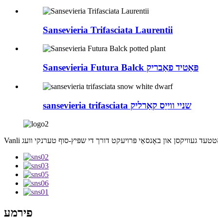
Sansevieria Trifasciata Laurentii
Sansevieria Futura Balck פּאַטיד פאַבריק
sansevieria trifasciata שניי ווייַס קאַרליק
פירמע