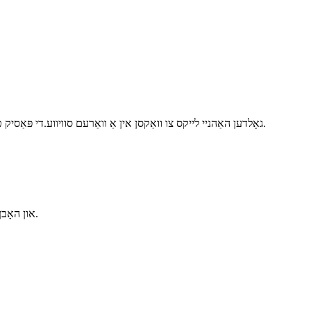
גאָלדען האַהניי לייקס צו וואַקסן אין אַ וואַרעם סוויווע.די פּאַסיק טעמפּעראַטור פֿאַר וווּקס איז 20 ~ 30 ℃, אַזוי עס איז נייטיק צו קאָנטראָלירן די טעמפּעראַטור אויב עס וויל צו וואַקסן ראַפּאַדלי און פּלאַצן די נייַ דרייען.
באַזירט אויף די אויבן, מיר אָננעמען קיין גרייס און פאַרשיידנקייַט פון Sansevieria און האָבן אַלע די רעסורסן צו מאַכן זיי מיט פּרעמיע קוואַליטעט און גרויס סומע.