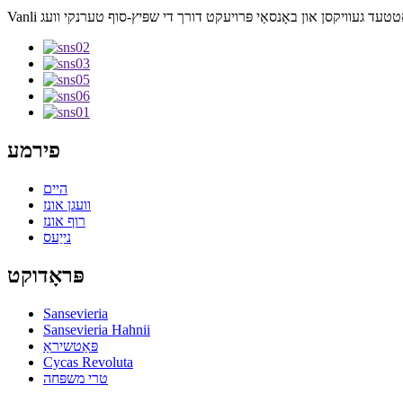
פירמע
היים
וועגן אונז
רוף אונז
נייַעס
פּראָדוקט
Sansevieria
Sansevieria Hahnii
פּאַטשיראַ
Cycas Revoluta
טרי משפּחה