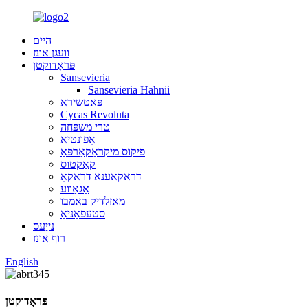
היים
וועגן אונז
פּראָדוקטן
Sansevieria
Sansevieria Hahnii
פּאַטשיראַ
Cycas Revoluta
טרי משפּחה
אָפּונטיאַ
פיקוס מיקראָקאַרפּאַ
קאַקטוס
דראַקאַענאַ דראַקאָ
אַגאַווע
מאַזלדיק באַמבו
סטעפאַניאַ
נייַעס
רוף אונז
English
פּראָדוקטן