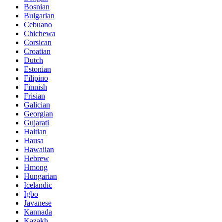
Bosnian
Bulgarian
Cebuano
Chichewa
Corsican
Croatian
Dutch
Estonian
Filipino
Finnish
Frisian
Galician
Georgian
Gujarati
Haitian
Hausa
Hawaiian
Hebrew
Hmong
Hungarian
Icelandic
Igbo
Javanese
Kannada
Kazakh