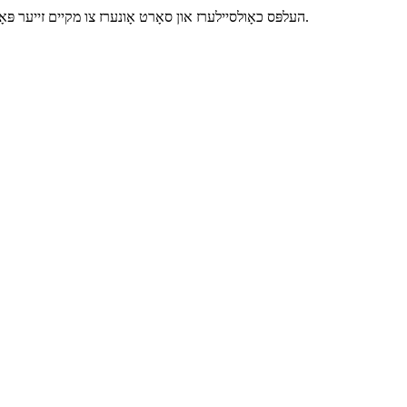
Vanli העלפּס כאָולסיילערז און סאָרט אָונערז צו מקיים זייער פּאָטטעד געוויקסן און באָנסאַי פּרויעקט דורך די שפּיץ-סוף טערנקי וועג.