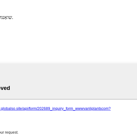
שואַנגלאָנג יואַנשו, 23# 301, קסיאַנגטשענג, זשאַנגזשאָו, פודזשיאַן, טשיינאַ.