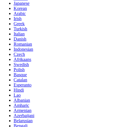
Japanese
Korean
Arabic
Irish
Greek
Turkish
Italian
Danish
Romanian
Indonesian
Czech
Afrikaans
Swedish
Polish
Basque
Catalan
Esperanto
Hindi
Lao
Albanian
Amharic
Armenian
Azerbaijani
Belarusian
Bengali