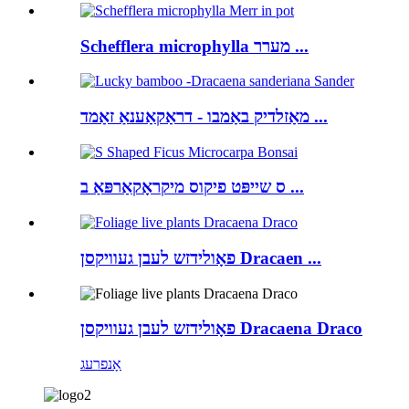
Schefflera microphylla מערר ...
מאַזלדיק באַמבו - דראַקאַענאַ זאַמד ...
ס שייפּט פיקוס מיקראָקאַרפּאַ ב ...
פאָולידזש לעבן געוויקסן Dracaen ...
פאָולידזש לעבן געוויקסן Dracaena Draco
אָנפרעג