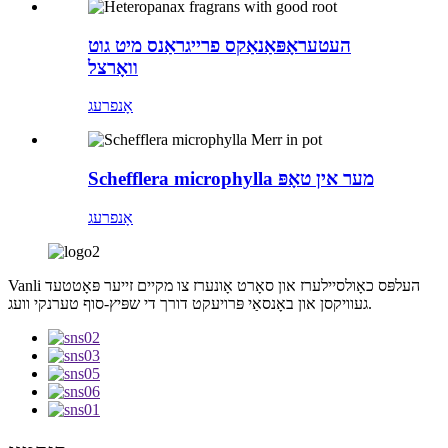
העטעראָפּאַנאַקס פרייגראַנס מיט גוט
וואָרצל
אָנפרעג
Schefflera microphylla מער אין טאָפּ
אָנפרעג
Vanli העלפּס כאָולסיילערז און סאָרט אָונערז צו מקיים זייער פּאָטטעד
געוויקסן און באָנסאַי פּרויעקט דורך די שפּיץ-סוף טערנקי וועג.