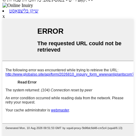
שיקן בליצפּאָסט
x