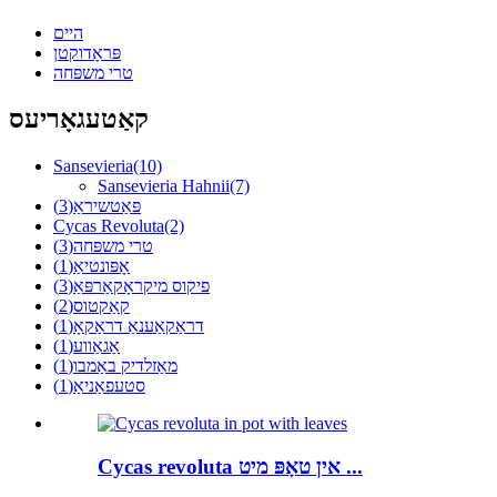
היים
פּראָדוקטן
טרי משפּחה
קאַטעגאָריעס
Sansevieria
(10)
Sansevieria Hahnii
(7)
פּאַטשיראַ
(3)
Cycas Revoluta
(2)
טרי משפּחה
(3)
אָפּונטיאַ
(1)
פיקוס מיקראָקאַרפּאַ
(3)
קאַקטוס
(2)
דראַקאַענאַ דראַקאָ
(1)
אַגאַווע
(1)
מאַזלדיק באַמבו
(1)
סטעפאַניאַ
(1)
Cycas revoluta אין טאָפּ מיט ...