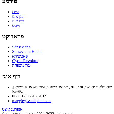
פירמע
היים
וועגן אונז
רוף אונז
נייַעס
פּראָדוקט
Sansevieria
Sansevieria Hahnii
פּאַטשיראַ
Cycas Revoluta
טרי משפּחה
רוף אונז
שואַנגלאָנג יואַנשו, 23# 301, קסיאַנגטשענג, זשאַנגזשאָו, פודזשיאַן,
טשיינאַ.
0086 173 6513 6192
maggie@vanliplant.com
אָנפרעג איצט
- -
© קאַפּירייט - 2021-2022: כל הזכויות שמורות.