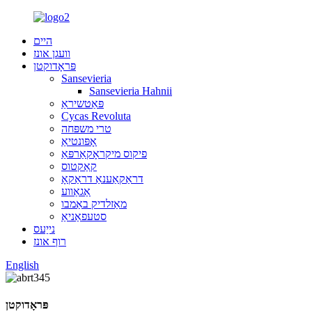
היים
וועגן אונז
פּראָדוקטן
Sansevieria
Sansevieria Hahnii
פּאַטשיראַ
Cycas Revoluta
טרי משפּחה
אָפּונטיאַ
פיקוס מיקראָקאַרפּאַ
קאַקטוס
דראַקאַענאַ דראַקאָ
אַגאַווע
מאַזלדיק באַמבו
סטעפאַניאַ
נייַעס
רוף אונז
English
פּראָדוקטן