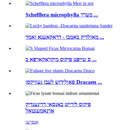
Schefflera microphylla מערר ...
מאַזלדיק באַמבו - דראַקאַענאַ זאַמד ...
ס שייפּט פיקוס מיקראָקאַרפּאַ ב ...
פאָולידזש לעבן געוויקסן Dracaen ...
פיקוס לירייט באָנסאַי דרינענדיק
אָרנאַמענטאַל
אָנפרעג