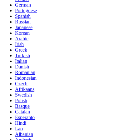
German
Portuguese
Spanish
Russian
Japanese
Korean
Arabic
Irish
Greek
Turkish
Italian
Danish
Romanian
Indonesian
Czech
Afrikaans
Swedish
Polish
Basque
Catalan
Esperanto
Hindi
Lao
Albanian
Amharic