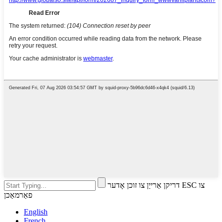
דריקן אַרייַן צו זוכן אָדער ESC צו
פאַרמאַכן
English
French