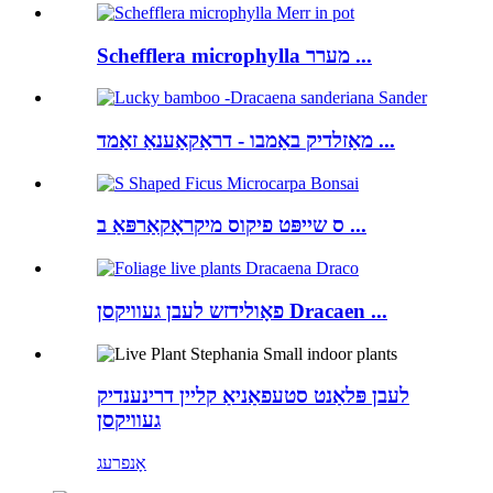
Schefflera microphylla מערר ...
מאַזלדיק באַמבו - דראַקאַענאַ זאַמד ...
ס שייפּט פיקוס מיקראָקאַרפּאַ ב ...
פאָולידזש לעבן געוויקסן Dracaen ...
לעבן פּלאַנט סטעפאַניאַ קליין דרינענדיק
געוויקסן
אָנפרעג