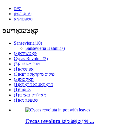
היים
פּראָדוקטן
סטעפאַניאַ
קאַטעגאָריעס
Sansevieria
(10)
Sansevieria Hahnii
(7)
פּאַטשיראַ
(3)
Cycas Revoluta
(2)
טרי משפּחה
(3)
אָפּונטיאַ
(1)
פיקוס מיקראָקאַרפּאַ
(3)
קאַקטוס
(2)
דראַקאַענאַ דראַקאָ
(1)
אַגאַווע
(1)
מאַזלדיק באַמבו
(1)
סטעפאַניאַ
(1)
Cycas revoluta אין טאָפּ מיט ...