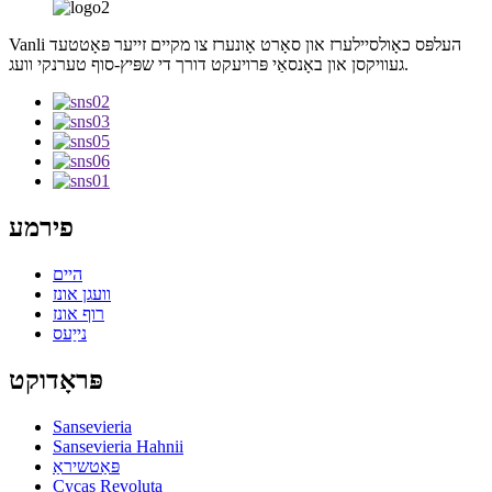
Vanli העלפּס כאָולסיילערז און סאָרט אָונערז צו מקיים זייער פּאָטטעד
געוויקסן און באָנסאַי פּרויעקט דורך די שפּיץ-סוף טערנקי וועג.
פירמע
היים
וועגן אונז
רוף אונז
נייַעס
פּראָדוקט
Sansevieria
Sansevieria Hahnii
פּאַטשיראַ
Cycas Revoluta