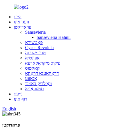
היים
וועגן אונז
פּראָדוקטן
Sansevieria
Sansevieria Hahnii
פּאַטשיראַ
Cycas Revoluta
טרי משפּחה
אָפּונטיאַ
פיקוס מיקראָקאַרפּאַ
קאַקטוס
דראַקאַענאַ דראַקאָ
אַגאַווע
מאַזלדיק באַמבו
סטעפאַניאַ
נייַעס
רוף אונז
English
פּראָדוקטן