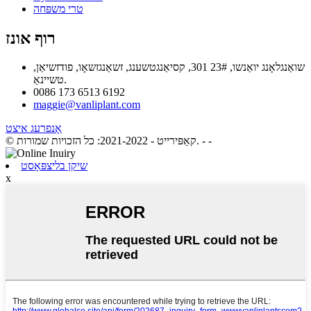
טרי משפּחה
רוף אונז
שואַנגלאָנג יואַנשו, 23# 301, קסיאַנגטשענג, זשאַנגזשאָו, פודזשיאַן,
טשיינאַ.
0086 173 6513 6192
maggie@vanliplant.com
אָנפרעג איצט
- -
© קאַפּירייט - 2021-2022: כל הזכויות שמורות.
שיקן בליצפּאָסט
x