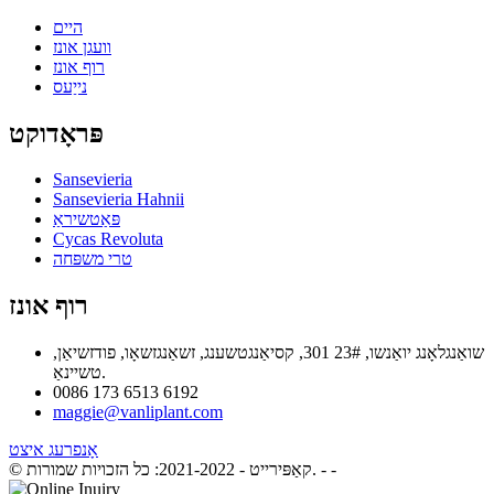
היים
וועגן אונז
רוף אונז
נייַעס
פּראָדוקט
Sansevieria
Sansevieria Hahnii
פּאַטשיראַ
Cycas Revoluta
טרי משפּחה
רוף אונז
שואַנגלאָנג יואַנשו, 23# 301, קסיאַנגטשענג, זשאַנגזשאָו, פודזשיאַן,
טשיינאַ.
0086 173 6513 6192
maggie@vanliplant.com
אָנפרעג איצט
- -
© קאַפּירייט - 2021-2022: כל הזכויות שמורות.