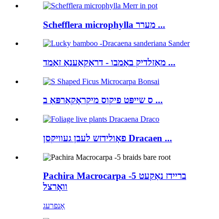
Schefflera microphylla מערר ...
מאַזלדיק באַמבו - דראַקאַענאַ זאַמד ...
ס שייפּט פיקוס מיקראָקאַרפּאַ ב ...
פאָולידזש לעבן געוויקסן Dracaen ...
Pachira Macrocarpa -5 בריידז נאַקעט
וואָרצל
אָנפרעג