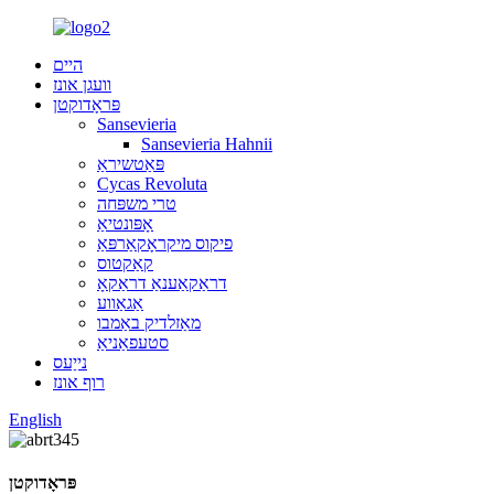
היים
וועגן אונז
פּראָדוקטן
Sansevieria
Sansevieria Hahnii
פּאַטשיראַ
Cycas Revoluta
טרי משפּחה
אָפּונטיאַ
פיקוס מיקראָקאַרפּאַ
קאַקטוס
דראַקאַענאַ דראַקאָ
אַגאַווע
מאַזלדיק באַמבו
סטעפאַניאַ
נייַעס
רוף אונז
English
פּראָדוקטן