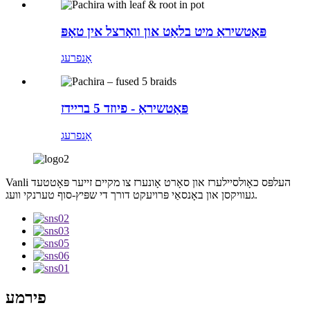
פּאַטשיראַ מיט בלאַט און וואָרצל אין טאָפּ
אָנפרעג
פּאַטשיראַ - פיוזד 5 בריידז
אָנפרעג
Vanli העלפּס כאָולסיילערז און סאָרט אָונערז צו מקיים זייער פּאָטטעד
געוויקסן און באָנסאַי פּרויעקט דורך די שפּיץ-סוף טערנקי וועג.
פירמע