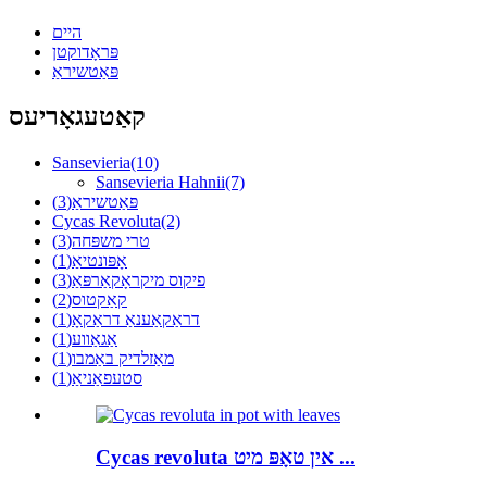
היים
פּראָדוקטן
פּאַטשיראַ
קאַטעגאָריעס
Sansevieria
(10)
Sansevieria Hahnii
(7)
פּאַטשיראַ
(3)
Cycas Revoluta
(2)
טרי משפּחה
(3)
אָפּונטיאַ
(1)
פיקוס מיקראָקאַרפּאַ
(3)
קאַקטוס
(2)
דראַקאַענאַ דראַקאָ
(1)
אַגאַווע
(1)
מאַזלדיק באַמבו
(1)
סטעפאַניאַ
(1)
Cycas revoluta אין טאָפּ מיט ...