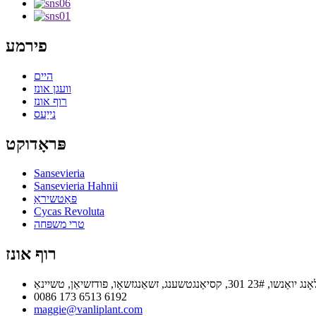
פירמע
היים
וועגן אונז
רוף אונז
נייַעס
פּראָדוקט
Sansevieria
Sansevieria Hahnii
פּאַטשיראַ
Cycas Revoluta
טרי משפּחה
רוף אונז
0086 173 6513 6192
maggie@vanliplant.com