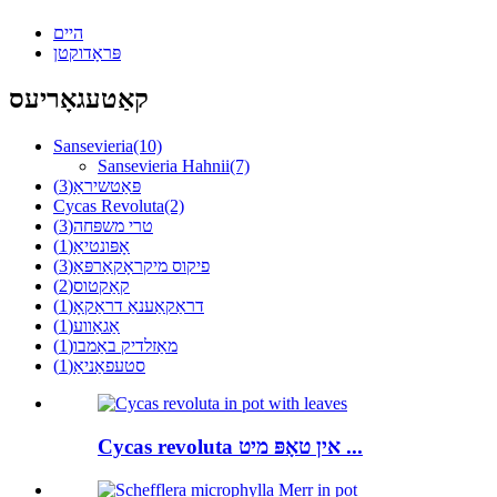
היים
פּראָדוקטן
קאַטעגאָריעס
Sansevieria
(10)
Sansevieria Hahnii
(7)
פּאַטשיראַ
(3)
Cycas Revoluta
(2)
טרי משפּחה
(3)
אָפּונטיאַ
(1)
פיקוס מיקראָקאַרפּאַ
(3)
קאַקטוס
(2)
דראַקאַענאַ דראַקאָ
(1)
אַגאַווע
(1)
מאַזלדיק באַמבו
(1)
סטעפאַניאַ
(1)
Cycas revoluta אין טאָפּ מיט ...