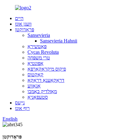
היים
וועגן אונז
פּראָדוקטן
Sansevieria
Sansevieria Hahnii
פּאַטשיראַ
Cycas Revoluta
טרי משפּחה
אָפּונטיאַ
פיקוס מיקראָקאַרפּאַ
קאַקטוס
דראַקאַענאַ דראַקאָ
אַגאַווע
מאַזלדיק באַמבו
סטעפאַניאַ
נייַעס
רוף אונז
English
פּראָדוקטן