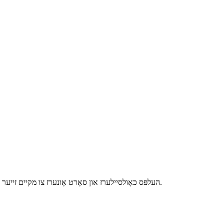
Vanli העלפּס כאָולסיילערז און סאָרט אָונערז צו מקיים זייער פּאָטטעד געוויקסן און באָנסאַי פּרויעקט דורך שפּיץ-סוף טערנקי וועג.