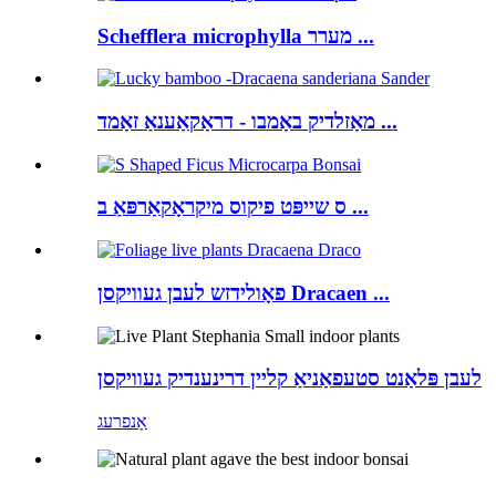
Schefflera microphylla מערר ...
מאַזלדיק באַמבו - דראַקאַענאַ זאַמד ...
ס שייפּט פיקוס מיקראָקאַרפּאַ ב ...
פאָולידזש לעבן געוויקסן Dracaen ...
לעבן פּלאַנט סטעפאַניאַ קליין דרינענדיק געוויקסן
אָנפרעג