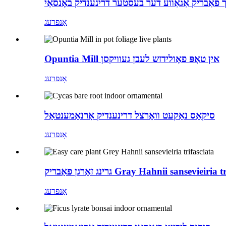
 פאַבריק אַגאַווע דער בעסטער דרינענדיק באָנסאַי
אָנפרעג
Opuntia Mill אין טאָפּ פאָולידזש לעבן געוויקסן
אָנפרעג
סיקאַס נאַקעט וואָרצל דרינענדיק אָרנאַמענטאַל
אָנפרעג
אַבריק Gray Hahnii sansevieiria trifasciata
אָנפרעג