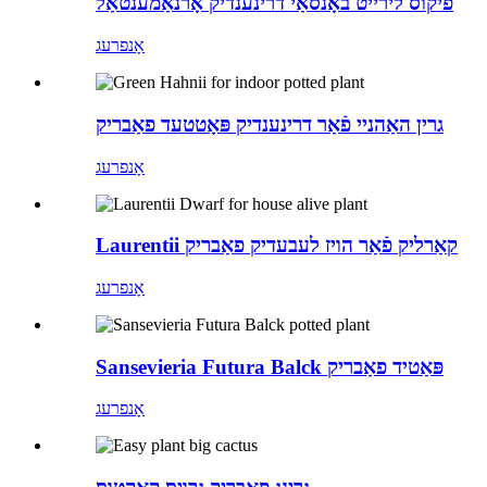
פיקוס לירייט באָנסאַי דרינענדיק אָרנאַמענטאַל
אָנפרעג
גרין האַהניי פֿאַר דרינענדיק פּאָטטעד פאַבריק
אָנפרעג
Laurentii קאַרליק פֿאַר הויז לעבעדיק פאַבריק
אָנפרעג
Sansevieria Futura Balck פּאַטיד פאַבריק
אָנפרעג