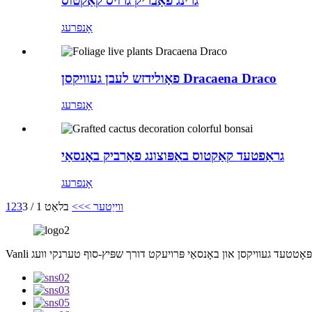
גרינג פאַבריק גרויס קאַקטוס
אָנפרעג
פאָולידזש לעבן געוויקסן Dracaena Draco
אָנפרעג
גראַפטעד קאַקטוס באַפּוצונג פאַרביק באָנסאַי
אָנפרעג
ווייַטער >
>>
בלאַט 1 / 3
3
2
1