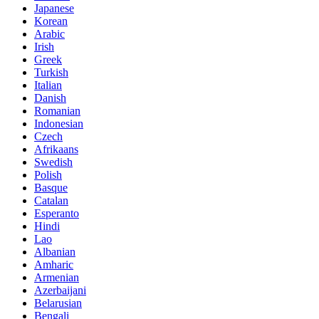
Japanese
Korean
Arabic
Irish
Greek
Turkish
Italian
Danish
Romanian
Indonesian
Czech
Afrikaans
Swedish
Polish
Basque
Catalan
Esperanto
Hindi
Lao
Albanian
Amharic
Armenian
Azerbaijani
Belarusian
Bengali