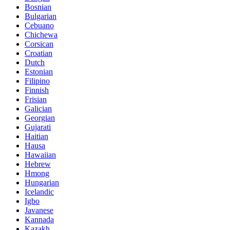
Bosnian
Bulgarian
Cebuano
Chichewa
Corsican
Croatian
Dutch
Estonian
Filipino
Finnish
Frisian
Galician
Georgian
Gujarati
Haitian
Hausa
Hawaiian
Hebrew
Hmong
Hungarian
Icelandic
Igbo
Javanese
Kannada
Kazakh