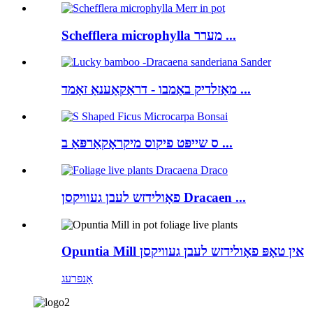
Schefflera microphylla מערר ...
מאַזלדיק באַמבו - דראַקאַענאַ זאַמד ...
ס שייפּט פיקוס מיקראָקאַרפּאַ ב ...
פאָולידזש לעבן געוויקסן Dracaen ...
Opuntia Mill אין טאָפּ פאָולידזש לעבן געוויקסן
אָנפרעג