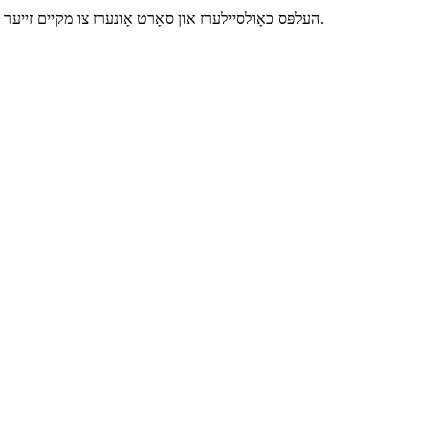
Vanli העלפּס כאָולסיילערז און סאָרט אָונערז צו מקיים זייער פּאָטטעד געוויקסן און באָנסאַי פּרויעקט דורך שפּיץ-סוף טערנקי וועג.