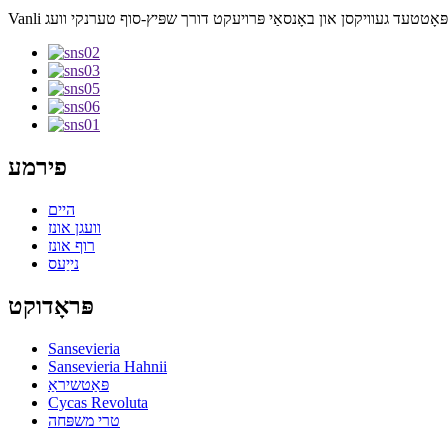
פירמע
היים
וועגן אונז
רוף אונז
נייַעס
פּראָדוקט
Sansevieria
Sansevieria Hahnii
פּאַטשיראַ
Cycas Revoluta
טרי משפּחה