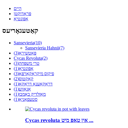
היים
פּראָדוקטן
אָפּונטיאַ
קאַטעגאָריעס
Sansevieria
(10)
Sansevieria Hahnii
(7)
פּאַטשיראַ
(3)
Cycas Revoluta
(2)
טרי משפּחה
(3)
אָפּונטיאַ
(1)
פיקוס מיקראָקאַרפּאַ
(3)
קאַקטוס
(2)
דראַקאַענאַ דראַקאָ
(1)
אַגאַווע
(1)
מאַזלדיק באַמבו
(1)
סטעפאַניאַ
(1)
Cycas revoluta אין טאָפּ מיט ...