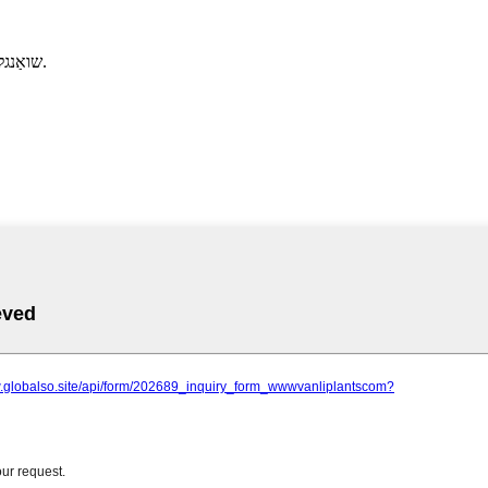
שואַנגלאָנג יואַנשו, 23# 301, קסיאַנגטשענג, זשאַנגזשאָו, פודזשיאַן, טשיינאַ.