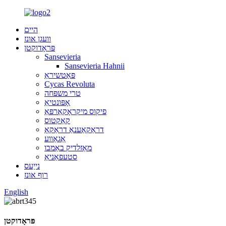
היים
וועגן אונז
פּראָדוקטן
Sansevieria
Sansevieria Hahnii
פּאַטשיראַ
Cycas Revoluta
טרי משפּחה
אָפּונטיאַ
פיקוס מיקראָקאַרפּאַ
קאַקטוס
דראַקאַענאַ דראַקאָ
אַגאַווע
מאַזלדיק באַמבו
סטעפאַניאַ
נייַעס
רוף אונז
English
פּראָדוקטן