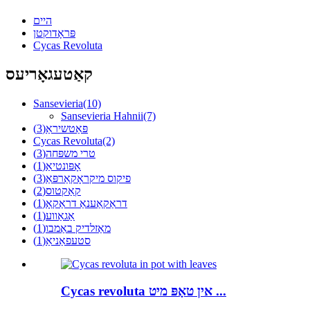
היים
פּראָדוקטן
Cycas Revoluta
קאַטעגאָריעס
Sansevieria
(10)
Sansevieria Hahnii
(7)
פּאַטשיראַ
(3)
Cycas Revoluta
(2)
טרי משפּחה
(3)
אָפּונטיאַ
(1)
פיקוס מיקראָקאַרפּאַ
(3)
קאַקטוס
(2)
דראַקאַענאַ דראַקאָ
(1)
אַגאַווע
(1)
מאַזלדיק באַמבו
(1)
סטעפאַניאַ
(1)
Cycas revoluta אין טאָפּ מיט ...