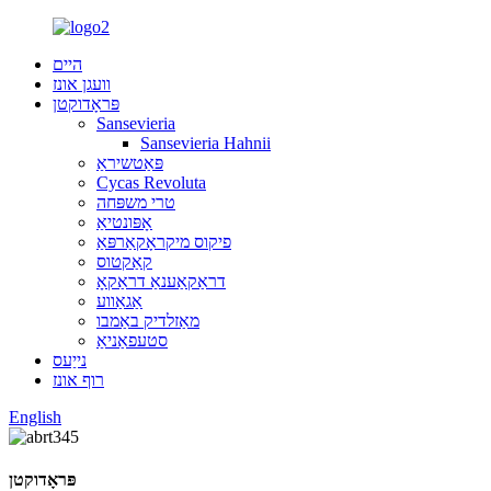
היים
וועגן אונז
פּראָדוקטן
Sansevieria
Sansevieria Hahnii
פּאַטשיראַ
Cycas Revoluta
טרי משפּחה
אָפּונטיאַ
פיקוס מיקראָקאַרפּאַ
קאַקטוס
דראַקאַענאַ דראַקאָ
אַגאַווע
מאַזלדיק באַמבו
סטעפאַניאַ
נייַעס
רוף אונז
English
פּראָדוקטן