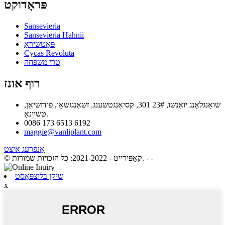
פּראָדוקט
Sansevieria
Sansevieria Hahnii
פּאַטשיראַ
Cycas Revoluta
טרי משפּחה
רוף אונז
שואַנגלאָנג יואַנשו, 23# 301, קסיאַנגטשענג, זשאַנגזשאָו, פודזשיאַן,
טשיינאַ.
0086 173 6513 6192
maggie@vanliplant.com
אָנפרעג איצט
- -
© קאַפּירייט - 2021-2022: כל הזכויות שמורות.
שיקן בליצפּאָסט
x