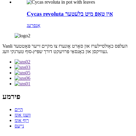
Cycas revoluta אין טאָפּ מיט בלעטער
אָנפרעג
Vanli העלפּס כאָולסיילערז און סאָרט אָונערז צו מקיים זייער פּאָטטעד
געוויקסן און באָנסאַי פּרויעקט דורך שפּיץ-סוף טערנקי וועג.
פירמע
היים
וועגן אונז
רוף אונז
נייַעס