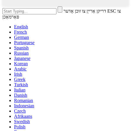
דריקן אַרייַן צו זוכן אָדער ESC צו
פאַרמאַכן
English
French
German
Portuguese
Spanish
Russian
Japanese
Korean
Arabic
Irish
Greek
Turkish
Italian
Danish
Romanian
Indonesian
Czech
Afrikaans
Swedish
Polish