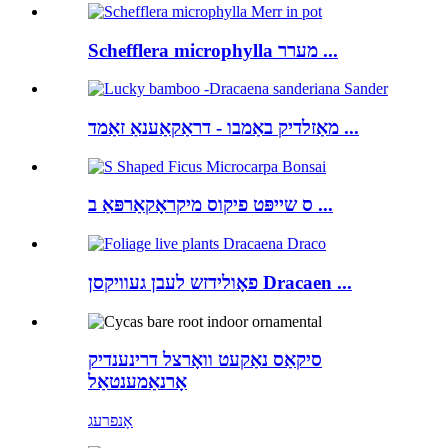
Schefflera microphylla מערר ...
מאַזלדיק באַמבו - דראַקאַענאַ זאַמד ...
ס שייפּט פיקוס מיקראָקאַרפּאַ ב ...
פאָולידזש לעבן געוויקסן Dracaen ...
סיקאַס נאַקעט וואָרצל דרינענדיק
אָרנאַמענטאַל
אָנפרעג